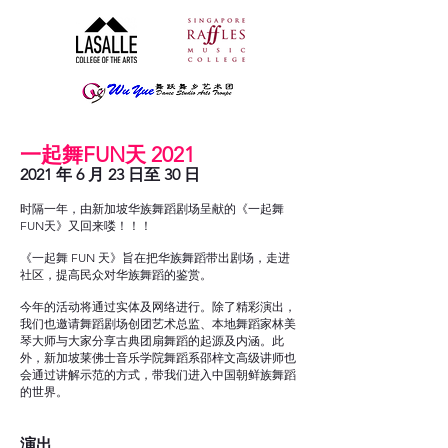
一起舞FUN天 2021
2021 年 6 月 23 日至 30 日
时隔一年，由新加坡华族舞蹈剧场呈献的《一起舞
FUN天》又回来喽！！！
《一起舞 FUN 天》旨在把华族舞蹈带出剧场，走进
社区，提高民众对华族舞蹈的鉴赏。
今年的活动将通过实体及网络进行。除了精彩演出，
我们也邀请舞蹈剧场创团艺术总监、本地舞蹈家林美
琴大师与大家分享古典团扇舞蹈的起源及内涵。此
外，新加坡莱佛士音乐学院舞蹈系邵梓文高级讲师也
会通过讲解示范的方式，带我们进入中国朝鲜族舞蹈
的世界。
演出