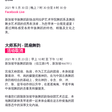
2021 年 5 月 30 日 | 晚上 7 时 30 分至 8 时 30 分
Facebook Live
新加坡华族舞蹈剧场连同拉萨艺术学院舞蹈系及舞跃
舞乡艺术团的优秀表演者，为您带来一台视觉盛宴！
通过网络感受各类华族舞蹈的特色、精髓及文化之
美。
大师系列 - 团扇舞韵
活动取消
2021 年 5 月 23 日 | 早上 10 时 至 下午 12 时
新加坡华族舞蹈剧场 （信立路5号，新加坡466781）
宫扇又称团扇、纨扇，作为工艺品的团扇，本身就凝
聚着诗、书、画的朦胧优雅神韵。在与中国古典舞蹈
身韵相结合的基础上，突出神韵，令含、仰、冲、
拧、靠、提等动作得以升华，在遮遮掩掩、半遮半掩
中体现舞蹈的含蓄美和朦胧美。
特邀您们跟随新加坡华族舞蹈剧场创团艺术总监、本
地舞蹈家林美琴老师一起来体会藏在这古朴俊逸的团
扇形态中的深厚文化内涵。