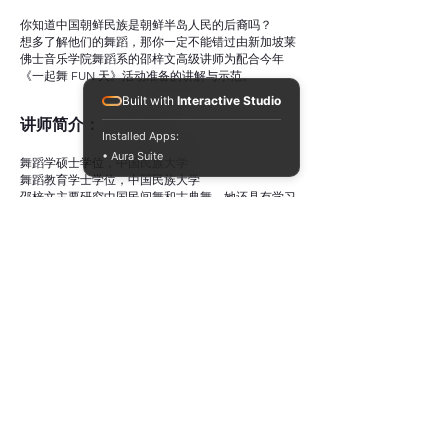
你知道中国朝鲜民族是朝鲜半岛人民的后裔吗？
想多了解他们的舞蹈，那你一定不能错过由新加坡莱
佛士音乐学院舞蹈系的邵梓文高级讲师为配合今年
《一起舞 FUN 天》活动准备的讲解与示范。
Built with
Interactive Studio
讲师简介：
Installed Apps:
• Aura Suite
舞蹈学硕士学位，中国民族大学
舞蹈教育学士学位，中国民族大学
邵梓文主要研究中国民间舞和古典舞。她还具有学习
现代舞蹈，芭蕾舞和舞蹈编排的经验。她目前是新加
坡莱佛士音乐学院舞蹈学院的讲师。