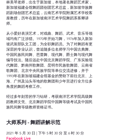
林美琴老师，出生于新加坡，本地著名舞蹈艺术家，
新加坡福建会馆舞蹈团创团艺术总监，新加坡华族舞
蹈剧场创团艺术总监，云南艺术学院附属艺术学校客
座教授，历年在新加坡南洋艺术学院舞蹈系客卿讲
师。
从小爱好表演艺术，对戏曲、舞蹈、武术、音乐等领
域均有广泛涉猎。1970年开始习舞，1976年加入新加
坡武装部队文工团，为全职舞蹈员。为了对舞蹈有更
深层的专业认识，曾追随多位名师学习中国古典舞、
中国民族民间舞、芭蕾舞、现代舞、爵士舞与现代舞
编导技法。随后远赴中国北京舞蹈学院、广东实验现
代舞团、黔南州歌舞团、昆明市民族歌舞团、云南省
歌舞团、北京中央民族学院等单位交流进修，并于
1993年在新加坡福建会馆基金的赞助下前往北京、上
海、广州及汕头等地的歌舞团和少年宫进行全方位多
角度的舞蹈考察工作。
经过多年刻苦的学习钻研，考获南洋艺术学院高级舞
蹈教师文凭、北京舞蹈学院中国舞等级考试及中国民
族民间舞等级教师资格证书。
大师系列 - 舞蹈讲解示范
2021 年 5 月 30 日 | 下午 5 时 30 分 至 6 时 30 分
Facebook Live