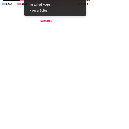
Installed Apps:
• Aura Suite
​政府资助
新加坡华族舞蹈剧场于 2025 年 4 月 1 日至 2028 年 3
月 31 日，获新加坡国家艺术理事会常年补助计划的资
助。
主要机构资助
表彰