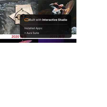
Built with
Interactive Studio
Installed Apps:
• Aura Suite
2020 舞季
2019 舞季
2018 舞季
2017 舞季